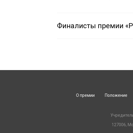
Финалисты премии «Ру
О премии
Положение
Учредител
127006, Мо