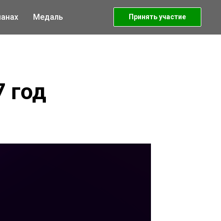
анах
Медаль
Принять участие
 год