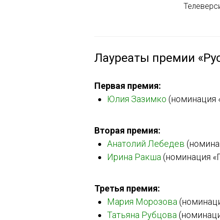
Телеверси
Лауреаты премии «Рус
Первая премия:
Юлия Зазимко
(номинация 
Вторая премия:
Анатолий Лебедев
(номина
Ирина Ракша
(номинация «
Третья премия:
Мария Морозова
(номинаци
Татьяна Рубцова
(номинаци