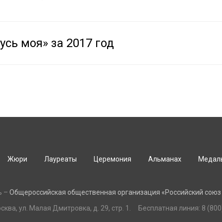
сь моя» за 2017 год
Жюри
Лауреаты
Церемония
Альманах
Медал
ь –
Общероссийская общественная организация «Российский союз
сква, ул. Малая Дмитровка, д. 29, стр. 1. Бесплатная линия: 8 (800